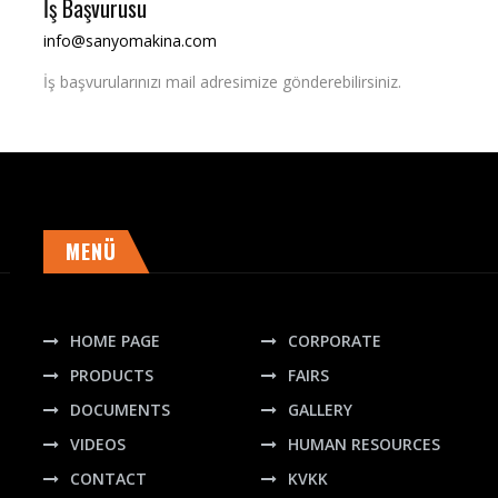
İş Başvurusu
info@sanyomakina.com
İş başvurularınızı mail adresimize gönderebilirsiniz.
MENÜ
HOME PAGE
CORPORATE
PRODUCTS
FAIRS
DOCUMENTS
GALLERY
VIDEOS
HUMAN RESOURCES
CONTACT
KVKK