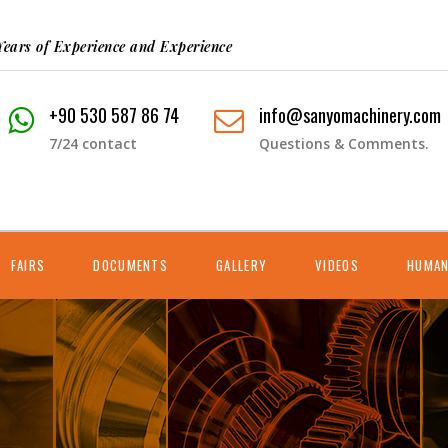
Years of Experience and Experience
+90 530 587 86 74
info@sanyomachinery.com
7/24 contact
Questions & Comments.
FAIRS
DOCUMENTS
GALLERY
VIDEOS
HUMAN