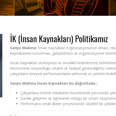
İK (İnsan Kaynakları) Politikamız
Sanyo Makina
, İnsan Kaynakları organizasyonunun amacı, rekabe
kaynaklarının korunması, geliştirilmesi ve organizasyonel verimli
İnsan Kaynakları stratejimizi ve öncelikli hedeflerimizi belirlerken
ekonominin oluşturduğu ortamı ve faaliyet gösterdiğimiz sektör
çalışanların bireysel performanslarını arttırmak ve şirketin hed
Sanyo Makina İnsan Kaynakları bu doğrultuda ;
Çalışanlara önemli olduklarını hissettirerek personelin şirk
Sürekli gelişimin ve öğrenimin olduğu bir ortam oluşturm
Performansı ortak ilkeler çerçevesinde objektif bir şekil