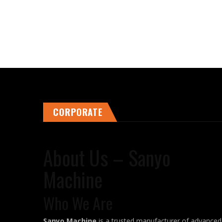
CORPORATE
About Us – Sanyo
Machine
Who We Are
Sanyo Machine
is a trusted manufacturer of advanced